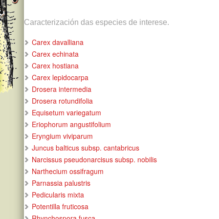
Caracterización das especies de interese.
Carex davalliana
Carex echinata
Carex hostiana
Carex lepidocarpa
Drosera intermedia
Drosera rotundifolia
Equisetum variegatum
Eriophorum angustifolium
Eryngium viviparum
Juncus balticus subsp. cantabricus
Narcissus pseudonarcisus subsp. nobilis
Narthecium ossifragum
Parnassia palustris
Pedicularis mixta
Potentilla fruticosa
Rhynchospora fusca