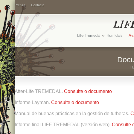
Prensa
Contacto
Life Tremedal
Humidais
Av
Docu
H
After-Life TREMEDAL.
Consulte o documento
Informe Layman.
Consulte o documento
Manual de buenas prácticas en la gestión de turberas.
C
Informe final LIFE TREMEDAL (versión web).
Consulte 