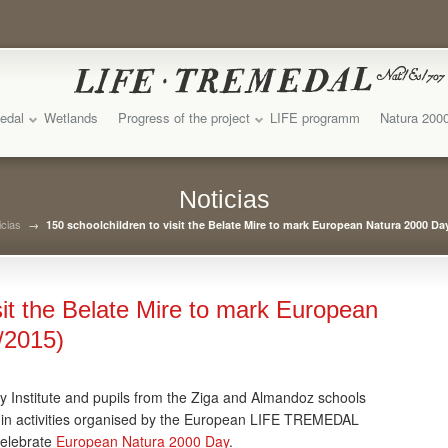
edal
Wetlands
Progress of the project
LIFE programm
Natura 200
Noticias
icias
→
150 schoolchildren to visit the Belate Mire to mark European Natura 2000 Day
sit the Belate Mire to mark European
/2015)
 Institute and pupils from the Ziga and Almandoz schools
art in activities organised by the European LIFE TREMEDAL
celebrate
European Natura 2000 Day
.