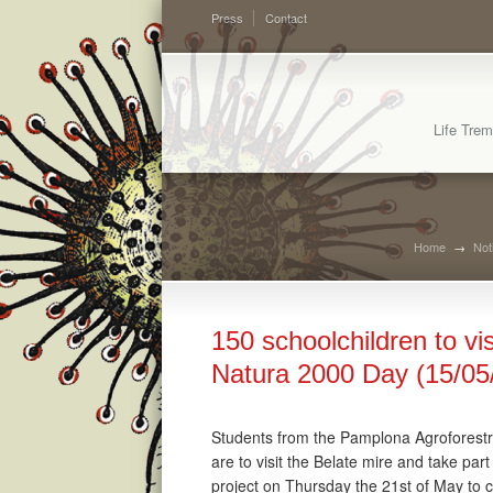
Press
Contact
Life Trem
Home
→
Not
150 schoolchildren to vi
Natura 2000 Day (15/05
Students from the Pamplona Agroforestry
are to visit the Belate mire and take p
project on Thursday the 21
st
of May to 