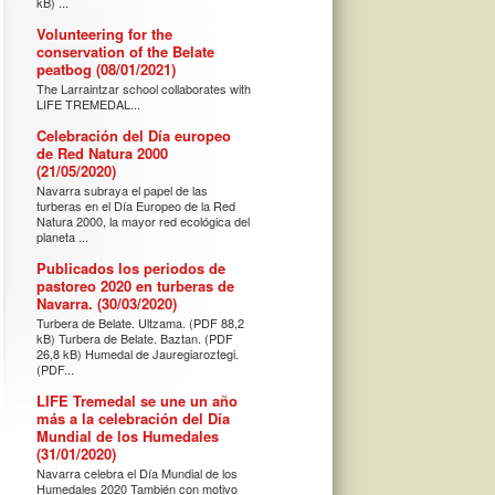
kB) ...
Volunteering for the
conservation of the Belate
peatbog (08/01/2021)
The Larraintzar school collaborates with
LIFE TREMEDAL...
Celebración del Día europeo
de Red Natura 2000
(21/05/2020)
Navarra subraya el papel de las
turberas en el Día Europeo de la Red
Natura 2000, la mayor red ecológica del
planeta ...
Publicados los periodos de
pastoreo 2020 en turberas de
Navarra. (30/03/2020)
Turbera de Belate. Ultzama. (PDF 88,2
kB) Turbera de Belate. Baztan. (PDF
26,8 kB) Humedal de Jauregiaroztegi.
(PDF...
LIFE Tremedal se une un año
más a la celebración del Día
Mundial de los Humedales
(31/01/2020)
Navarra celebra el Día Mundial de los
Humedales 2020 También con motivo