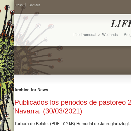
Press
Contact
Life Tremedal
Wetlands
Prog
Archive for News
Publicados los periodos de pastoreo 
Navarra. (30/03/2021)
Turbera de Belate. (PDF 102 kB) Humedal de Jauregiaroztegi.