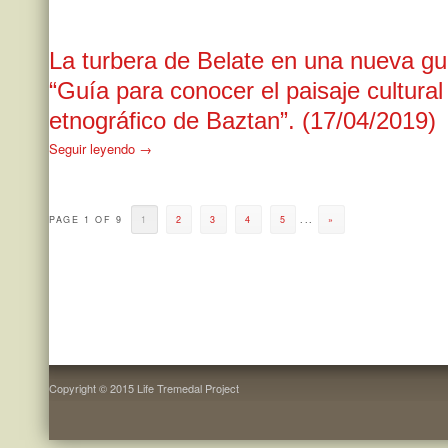
La turbera de Belate en una nueva gu
“Guía para conocer el paisaje cultural
etnográfico de Baztan”. (17/04/2019)
Seguir leyendo →
PAGE 1 OF 9
1
2
3
4
5
...
»
Copyright © 2015 Life Tremedal Project