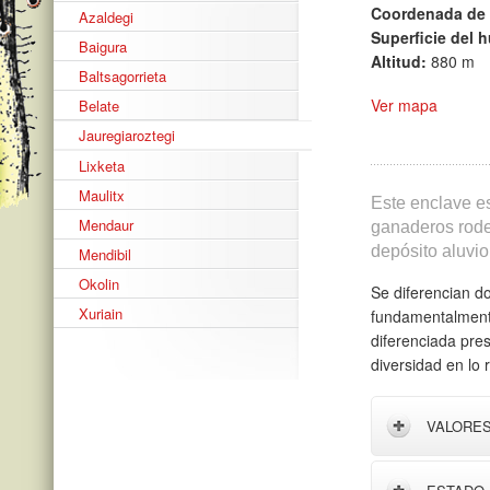
Coordenada de 
Azaldegi
Superficie del 
Baigura
Altitud:
880 m
Baltsagorrieta
Ver mapa
Belate
Jauregiaroztegi
Lixketa
Maulitx
Este enclave e
Mendaur
ganaderos rode
depósito aluvio
Mendibil
Okolin
Se diferencian d
Xuriain
fundamentalmen
diferenciada pre
diversidad en lo
VALORE