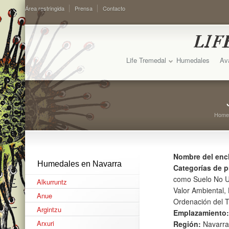
Área restringida
Prensa
Contacto
Life Tremedal
Humedales
Av
Home
Nombre del enc
Humedales en Navarra
Categorías de p
como Suelo No Ur
Alkurruntz
Valor Ambiental,
Anue
Ordenación del Te
Argintzu
Emplazamiento:
Arxuri
Región:
Navarra