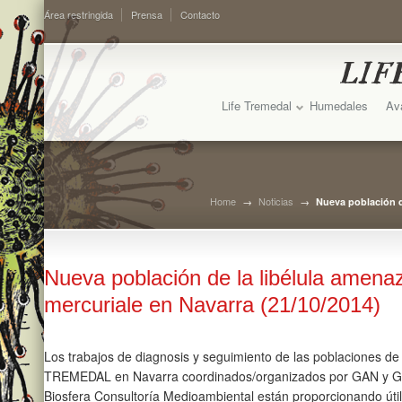
Área restringida
Prensa
Contacto
Life Tremedal
Humedales
Av
Home
→
Noticias
→
Nueva población d
Nueva población de la libélula amen
mercuriale en Navarra (21/10/2014)
Los trabajos de diagnosis y seguimiento de las poblaciones d
TREMEDAL en Navarra coordinados/organizados por GAN y Go
Biosfera Consultoría Medioambiental están proporcionando útil