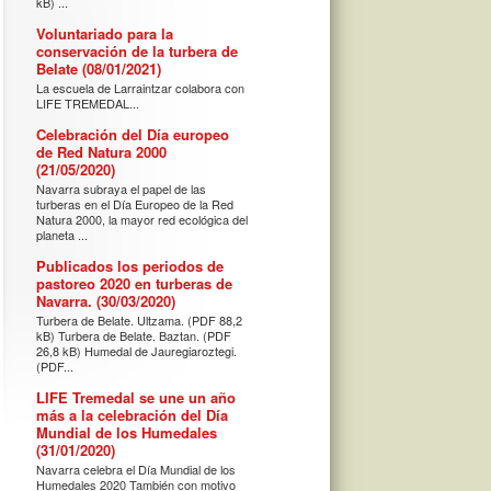
kB) ...
Voluntariado para la
conservación de la turbera de
Belate (08/01/2021)
La escuela de Larraintzar colabora con
LIFE TREMEDAL...
Celebración del Día europeo
de Red Natura 2000
(21/05/2020)
Navarra subraya el papel de las
turberas en el Día Europeo de la Red
Natura 2000, la mayor red ecológica del
planeta ...
Publicados los periodos de
pastoreo 2020 en turberas de
Navarra. (30/03/2020)
Turbera de Belate. Ultzama. (PDF 88,2
kB) Turbera de Belate. Baztan. (PDF
26,8 kB) Humedal de Jauregiaroztegi.
(PDF...
LIFE Tremedal se une un año
más a la celebración del Día
Mundial de los Humedales
(31/01/2020)
Navarra celebra el Día Mundial de los
Humedales 2020 También con motivo