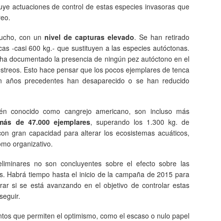
cluye actuaciones de control de estas especies invasoras que
reo.
ucho, con un
nivel de capturas elevado
. Se han retirado
as -casi 600 kg.- que sustituyen a las especies autóctonas.
 ha documentado la presencia de ningún pez autóctono en el
estreos. Esto hace pensar que los pocos ejemplares de tenca
n años precedentes han desaparecido o se han reducido
ién conocido como cangrejo americano, son incluso más
más de 47.000 ejemplares
, superando los 1.300 kg. de
on gran capacidad para alterar los ecosistemas acuáticos,
omo organizativo.
eliminares no son concluyentes sobre el efecto sobre las
s. Habrá tiempo hasta el inicio de la campaña de 2015 para
orar si se está avanzando en el objetivo de controlar estas
seguir.
tos que permiten el optimismo, como el escaso o nulo papel