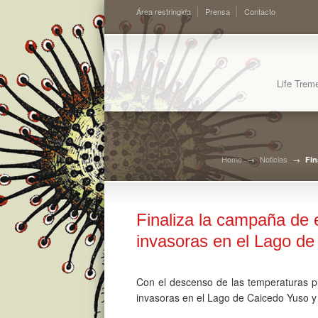
Área restringida
Prensa
Contacto
Life Trem
Home
→
Noticias
→
Fin
Finaliza la campaña de 
invasoras en el Lago de
Con el descenso de las temperaturas pro
invasoras en el Lago de Caicedo Yuso y