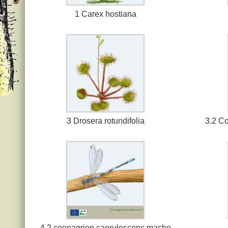
1 Carex hostiana
3 Drosera rotundifolia
3.2 C
4.2 coenagrion caerulescens macho