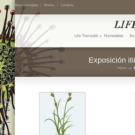
Área restringida
Prensa
Contacto
Life Tremedal
Humedales
Av
Exposición it
Home
→