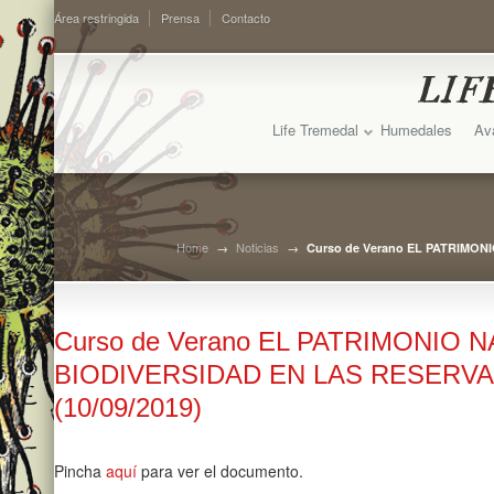
Área restringida
Prensa
Contacto
Life Tremedal
Humedales
Av
Home
→
Noticias
→
Curso de Verano EL PATRIMON
Curso de Verano EL PATRIMONIO 
BIODIVERSIDAD EN LAS RESERVA
(10/09/2019)
Pincha
aquí
para ver el documento.